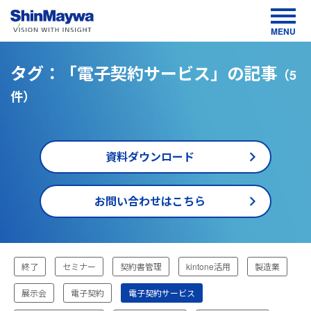
MENU
タグ：「電子契約サービス」の記事
（5
件）
資料ダウンロード
お問い合わせはこちら
TOP
終了
セミナー
契約書管理
kintone活用
製造業
お役
立ち
情
展示会
電子契約
電子契約サービス
報・
イベ