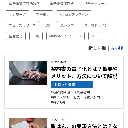
ント
電子帳簿保存法改正
電子帳簿保存法
リモートワーク
情報
電
テレワーク
電子取引
kintoneプラグイン
子
契
ニュースリリース
DX
脱ハンコ
クラウドサイン
約
サ
ー
生産管理
日報
kintoneテンプレート
IoT
ビ
ス
新しい順 |
古い順
2023/08/24
契約書の電子化とは？概要や
メリット、方法について解説
お役立ち情報
契約書管理
電子契約
電子契約サービス
脱ハンコ
電子取引
2022/01/12
脱はんこの実現方法とは？な