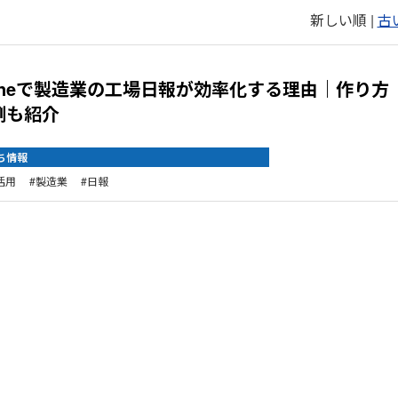
新しい順 |
古
1
toneで製造業の工場日報が効率化する理由｜作り方
例も紹介
ち情報
e活用
製造業
日報