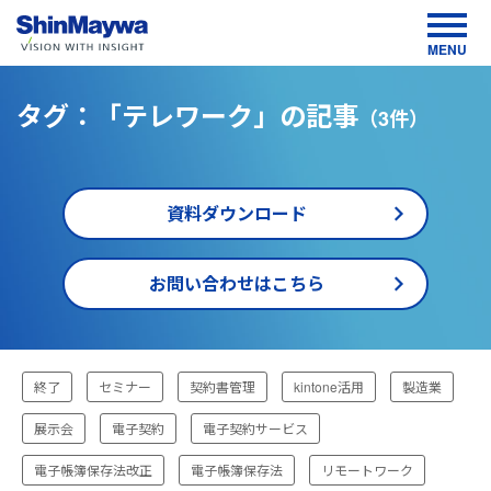
MENU
タグ：「テレワーク」の記事
（3件）
資料ダウンロード
お問い合わせはこちら
TOP
終了
セミナー
契約書管理
kintone活用
製造業
お役
立ち
情
展示会
電子契約
電子契約サービス
報・
イベ
ント
電子帳簿保存法改正
電子帳簿保存法
リモートワーク
情報