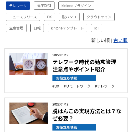
テ
テレワーク
電子取引
kintoneプラグイン
レ
ワ
ニュースリリース
DX
脱ハンコ
クラウドサイン
ー
ク
生産管理
日報
kintoneテンプレート
IoT
新しい順 |
古い順
2022/01/12
テレワーク時代の勤怠管理
注意点やポイント紹介
お役立ち情報
DX
リモートワーク
テレワーク
2022/01/12
脱はんこの実現方法とは？な
ぜ必要？
お役立ち情報