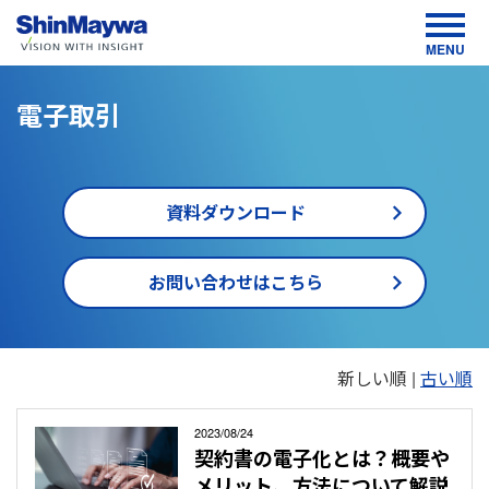
MENU
電子取引
資料ダウンロード
お問い合わせはこちら
TOP
新しい順 |
古い順
お役
立ち
情
報・
2023/08/24
イベ
契約書の電子化とは？概要や
ント
情報
メリット、方法について解説