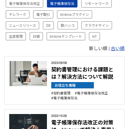
ント
電子帳簿保存法改正
電子帳簿保存法
リモートワーク
情報
電
テレワーク
電子取引
kintoneプラグイン
子
帳
ニュースリリース
DX
脱ハンコ
クラウドサイン
簿
保
存
生産管理
日報
kintoneテンプレート
IoT
法
新しい順 |
古い順
2023/09/08
契約書管理における課題と
は？解決方法について解説
お役立ち情報
契約書管理
電子帳簿保存法改正
電子帳簿保存法
2022/10/26
電子帳簿保存法改正の対策