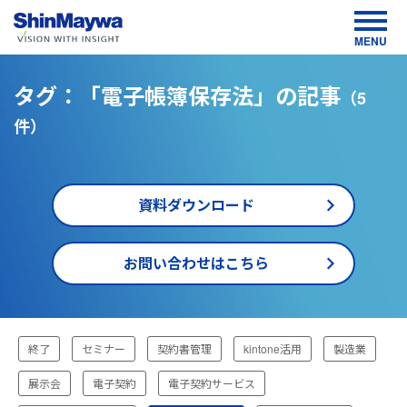
MENU
タグ：「電子帳簿保存法」の記事
（5
件）
資料ダウンロード
お問い合わせはこちら
TOP
終了
セミナー
契約書管理
kintone活用
製造業
お役
立ち
情
展示会
電子契約
電子契約サービス
報・
イベ