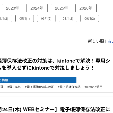
2023年
2024年
2025年
2026年
4月(2)
05月(1)
06月(2)
08月(2)
09月(2)
新しい順 |
古
6
簿保存法改正の対策は、kintoneで解決！専用シ
を導入せずにkintoneで対策しましょう！
ち情報
管理
電子契約
電子帳簿保存法改正
電子帳簿保存法
kintone活用
1
月24日(木) WEBセミナー】電子帳簿保存法改正に