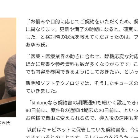
「お悩みや目的に応じてご契約をいただくため、
に異なります。更新や満了の時期になると、確実
した」と検討時の状況を教えてくださったのは、
あゆみ氏。
「医薬・医療業界の動きに合わせ、臨機応変な対
ほかに覚書や参考資料も数が多くなりがちです。
でも内容を参照できるようにしておきたい、とい
新明和ソフトテクノロジでは、そうしたキューズ
ていきました。
「kintoneなら契約書の期限通知も細かく設定で
60日前に、案件Bの通知は期限の20日前に、とい
お客様で自由に変えられるので、導入後の運用も
ゆみ氏
以前はキャビネットに保管していた契約書を、今はすべて
できているとのことです。テレワークを行うキュ