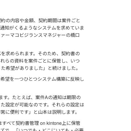
契約の内容や金額、契約期間は案件ごと
に通知がくるようなシステムを求めていま
ファーマコビジランスマネジャーの橋口
応を求められます。そのため、契約書の
これらの資料を案件ごとに保管し、いつ
った希望がありました」と続けました。
の希望を一つひとつシステム構築に反映し
きます。たとえば、案件Aの通知は期限の
った設定が可能なのです。それらの設定は
非常に便利です」と山本は説明します。
契約書管理 on kintone上に保管
ーズで、「いつでも・どこにいても・必要